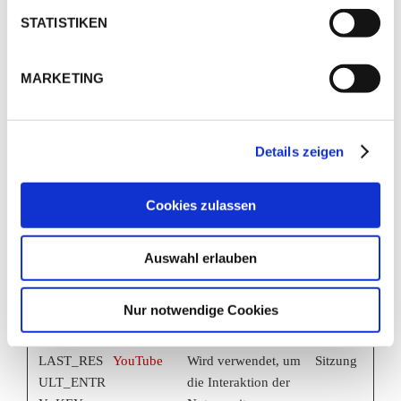
Inhalten zu
STATISTIKEN
verfolgen.
__Secure-
YouTube
Speichert die
Sitzung
MARKETING
YEC
Benutzereinstellunge
n beim Abruf eines
auf anderen
Webseiten
Details zeigen
integrierten Youtube-
Videos
Cookies zulassen
__Secure-
YouTube
Wird verwendet, um
180
YNID
die Interaktion der
Tage
Auswahl erlauben
Nutzer mit
eingebetteten
Inhalten zu
Nur notwendige Cookies
verfolgen.
LAST_RES
YouTube
Wird verwendet, um
Sitzung
ULT_ENTR
die Interaktion der