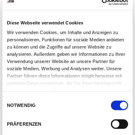
anderen Website-
Einstellungen bei.
Diese Webseite verwendet Cookies
Wir verwenden Cookies, um Inhalte und Anzeigen zu
personalisieren, Funktionen für soziale Medien anbieten
Marketing (11)
zu können und die Zugriffe auf unsere Website zu
Marketing-Cookies werden verwendet, um Besuchern auf
analysieren. Außerdem geben wir Informationen zu Ihrer
Webseiten zu folgen. Die Absicht ist, Anzeigen zu zeigen,
Verwendung unserer Website an unsere Partner für
die relevant und ansprechend für den einzelnen Benutzer
soziale Medien, Werbung und Analysen weiter. Unsere
sind und daher wertvoller für Publisher und
Partner führen diese Informationen möglicherweise mit
werbetreibende Drittparteien sind.
weiteren Daten zusammen, die Sie ihnen bereitgestellt
haben oder die sie im Rahmen Ihrer Nutzung der Dienste
Maximale
Name
Anbieter
Zweck
gesammelt haben.
Einwilligungsauswahl
Speicherdauer
NOTWENDIG
__Secure-
YouTube
Wird verwendet, um
180
ROLLOUT
die Interaktion der
Tage
PRÄFERENZEN
_TOKEN
Nutzer mit
eingebetteten