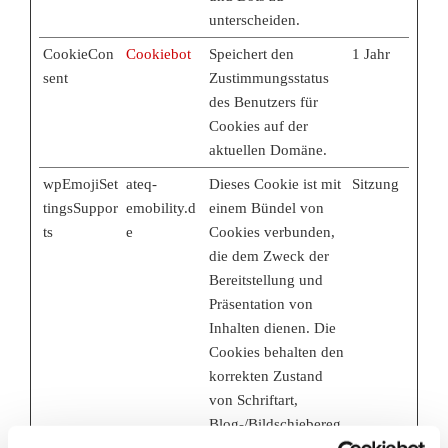
unterscheiden.
CookieCon
Cookiebot
Speichert den
1 Jahr
sent
Zustimmungsstatus
des Benutzers für
Cookies auf der
aktuellen Domäne.
wpEmojiSet
ateq-
Dieses Cookie ist mit
Sitzung
tingsSuppor
emobility.d
einem Bündel von
ts
e
Cookies verbunden,
die dem Zweck der
Bereitstellung und
Präsentation von
Inhalten dienen. Die
Cookies behalten den
korrekten Zustand
von Schriftart,
Blog-/Bildschiebereg
lern, Farbthemen und