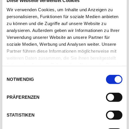
Diese Webseite verwendet Cookies
über die Nutzung
Wir verwenden Cookies, um Inhalte und Anzeigen zu
ihrer webseite zu
personalisieren, Funktionen für soziale Medien anbieten
erstellen.
zu können und die Zugriffe auf unsere Website zu
cf.turnstile.
Cloudflare
Dieser Cookie wird
Bestän
analysieren. Außerdem geben wir Informationen zu Ihrer
u
verwendet, um
dig
Verwendung unserer Website an unsere Partner für
zwischen Menschen
soziale Medien, Werbung und Analysen weiter. Unsere
und Bots zu
Partner führen diese Informationen möglicherweise mit
unterscheiden.
weiteren Daten zusammen, die Sie ihnen bereitgestellt
haben oder die sie im Rahmen Ihrer Nutzung der Dienste
CookieCon
Cookiebot
Speichert den
1 Jahr
gesammelt haben.
Einwilligungsauswahl
sent
Zustimmungsstatus
NOTWENDIG
des Benutzers für
Cookies auf der
aktuellen Domäne.
PRÄFERENZEN
wpEmojiSe
ateq-
Dieses Cookie ist
Sitzung
ttingsSupp
emobility.d
mit einem Bündel
STATISTIKEN
orts
e
von Cookies
verbunden, die dem