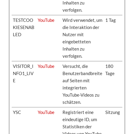
Inhalten zu
verfolgen.
TESTCOO
YouTube
Wird verwendet, um
1 Tag
KIESENAB
die Interaktion der
LED
Nutzer mit
eingebetteten
Inhalten zu
verfolgen.
VISITOR_I
YouTube
Versucht, die
180
NFO1_LIV
Benutzerbandbreite
Tage
E
auf Seiten mit
integrierten
YouTube-Videos zu
schätzen.
YSC
YouTube
Registriert eine
Sitzung
eindeutige ID, um
Statistiken der
Videos von YouTube,