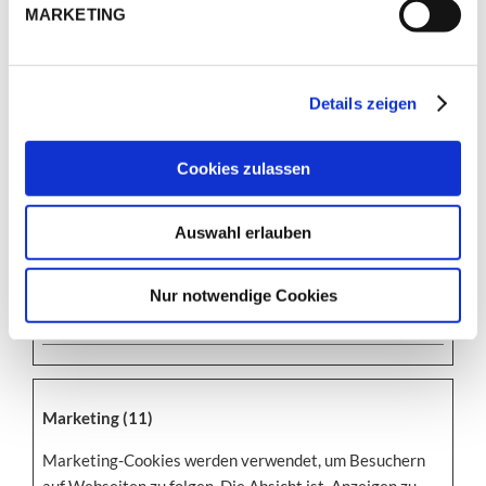
Zweck der
MARKETING
Bereitstellung und
Präsentation von
Inhalten dienen. Die
Details zeigen
Cookies behalten
den korrekten
Cookies zulassen
Zustand von
Schriftart,
Blog-/Bildschiebere
Auswahl erlauben
glern, Farbthemen
und anderen
Nur notwendige Cookies
Website-
Einstellungen bei.
Marketing (11)
Marketing-Cookies werden verwendet, um Besuchern
auf Webseiten zu folgen. Die Absicht ist, Anzeigen zu