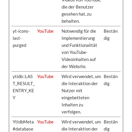
die der Benutzer
gesehen hat, zu
behalten.
yt-icons-
YouTube
Notwendig für die
Bestän
last-
Implementierung
dig
purged
und Funktionalität
von YouTube-
Videoinhalten auf
der Website.
ytidb::LAS
YouTube
Wird verwendet, um
Bestän
T_RESULT_
die Interaktion der
dig
ENTRY_KE
Nutzer mit
Y
eingebetteten
Inhalten zu
verfolgen.
YtIdbMeta
YouTube
Wird verwendet, um
Bestän
#database
die Interaktion der
dig