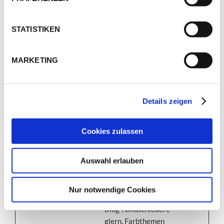
sent
Zustimmungsstatus
des Benutzers für
STATISTIKEN
Cookies auf der
aktuellen Domäne.
MARKETING
wpEmojiSe
ateq-
Dieses Cookie ist
Sitzung
ttingsSupp
emobility.d
mit einem Bündel
orts
e
von Cookies
verbunden, die dem
Details zeigen
Zweck der
Bereitstellung und
Cookies zulassen
Präsentation von
Inhalten dienen. Die
Auswahl erlauben
Cookies behalten
den korrekten
Zustand von
Nur notwendige Cookies
Schriftart,
Blog-/Bildschiebere
glern, Farbthemen