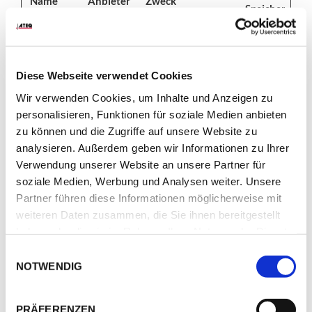
Name
Anbieter
Zweck
Speicherdaue
__cf_bm
Vimeo
Dieser Cookie wird
1 Tag
verwendet, um
zwischen Menschen
Diese Webseite verwendet Cookies
und Bots zu
unterscheiden. Dies
Wir verwenden Cookies, um Inhalte und Anzeigen zu
ist vorteilhaft für
personalisieren, Funktionen für soziale Medien anbieten
die webseite, um
zu können und die Zugriffe auf unsere Website zu
gültige Berichte
analysieren. Außerdem geben wir Informationen zu Ihrer
über die Nutzung
Verwendung unserer Website an unsere Partner für
ihrer webseite zu
soziale Medien, Werbung und Analysen weiter. Unsere
erstellen.
Partner führen diese Informationen möglicherweise mit
weiteren Daten zusammen, die Sie ihnen bereitgestellt
cf.turnstile.
Cloudflare
Dieser Cookie wird
Bestän
haben oder die sie im Rahmen Ihrer Nutzung der Dienste
u
verwendet, um
dig
gesammelt haben.
Einwilligungsauswahl
zwischen Menschen
NOTWENDIG
und Bots zu
unterscheiden.
PRÄFERENZEN
CookieCon
Cookiebot
Speichert den
1 Jahr